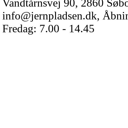
Vandtårnsvej 90, 2860 Søbo
info@jernpladsen.dk,
Åbnin
Fredag: 7.00 - 14.45