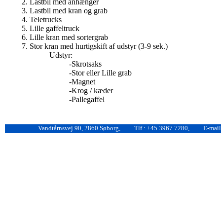
Lastbil med anhænger
Lastbil med kran og grab
Teletrucks
Lille gaffeltruck
Lille kran med sortergrab
Stor kran med hurtigskift af udstyr (3-9 sek.)
Udstyr:
-Skrotsaks
-Stor eller Lille grab
-Magnet
-Krog / kæder
-Pallegaffel
Vandtårnsvej 90, 2860 Søborg,
Tlf.: +45 3967 7280,
E-mail