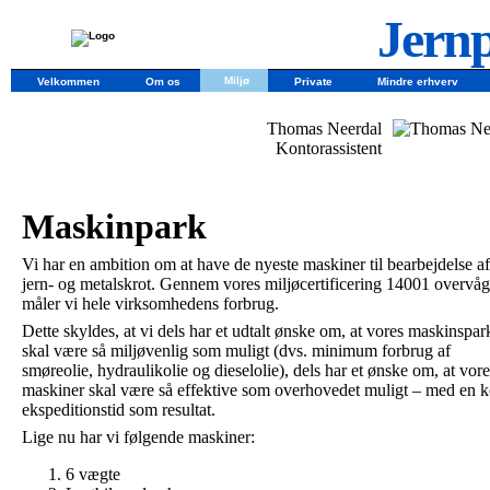
Jernp
Miljø
Velkommen
Om os
Private
Mindre erhverv
Thomas Neerdal
Kontorassistent
Maskinpark
Vi har en ambition om at have de nyeste maskiner til bearbejdelse af
jern- og metalskrot. Gennem vores miljøcertificering 14001 overvåg
måler vi hele virksomhedens forbrug.
Dette skyldes, at vi dels har et udtalt ønske om, at vores maskinspar
skal være så miljøvenlig som muligt (dvs. minimum forbrug af
smøreolie, hydraulikolie og dieselolie), dels har et ønske om, at vore
maskiner skal være så effektive som overhovedet muligt – med en k
ekspeditionstid som resultat.
Lige nu har vi følgende maskiner:
6 vægte