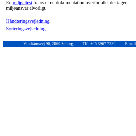
En
miljøattest
fra os er en dokumentation overfor alle, der tager
miljøansvar alvorligt.
Håndteringsvejledning
Sorteringsvejledning
Vandtårnsvej 90, 2860 Søborg,
Tlf.: +45 3967 7280,
E-mail