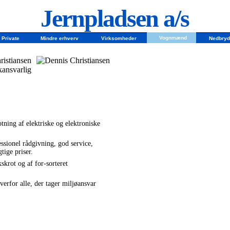
Jernpladsen a/s
Vognmænd
Private
Mindre erhverv
Virksomheder
Nedbryd
ristiansen
ansvarlig
tning af elektriske og elektroniske
ssionel rådgivning, god service,
tige priser.
skrot og af for-sorteret
erfor alle, der tager miljøansvar