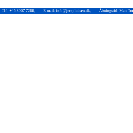
Tlf.: +45 3967 7280,
E-mail: info@jernpladsen.dk,
Åbningstid: Man-Tors