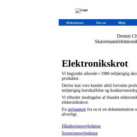
Velkommen
Om os
Miljø
Dennis Ch
Skæremand/elektronik
Elektronikskrot
Vi begyndte allerede i 1980 miljørigtig skro
produkter.
Derfor kan vore kunder altid forvente profe
miljørigtig bortskaffelse og konkurrencedyg
Vi tilbyder modtagelse af blandet elektronik
elektronikskrot.
En
miljøattest
fra os er en dokumentation ov
alvorligt.
Håndteringsvejledning
Sorteringsvejledning