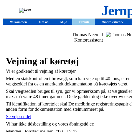
Jernp
Private
Velkommen
Om os
Miljø
Mindre erhverv
Thomas Neerdal
Kontorassistent
Vejning af køretøj
Vi er godkendt til vejning af køretøjer.
Med en statskontrolleret brovægt, som kan veje op til 40 tons, er en
vægtseddel fra os en anerkendt dokumentation på køretøjets vægt.
Skal vægtsedlen bruges til syn, gør vi opmærksom på, at vægtsedle
max. må være 48 timer gammel. Dette gælder dog ikke over weeke
Til identifikation af køretøjet skal De medbringe registreringspapir el
anden form for dokumentation med stelnummeret på.
Se vejeseddel
Vi har ikke tidsbestilling og vores åbningstid er:
Mandag - torsdag mellem 7:00 - 15:45