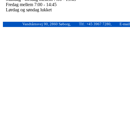
Fredag mellem 7:00 - 14:45
Lørdag og søndag lukket
Vandtårnsvej 90, 2860 Søborg,
Tlf.: +45 3967 7280,
E-mail