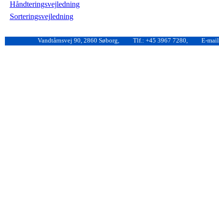
Håndteringsvejledning
Sorteringsvejledning
Vandtårnsvej 90, 2860 Søborg,
Tlf.: +45 3967 7280,
E-mail