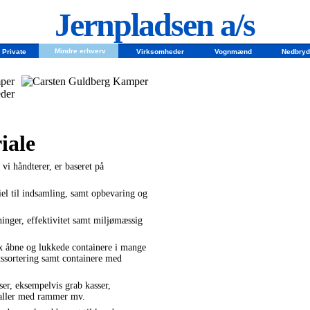
Jernpladsen a/s
Mindre erhverv
Private
Virksomheder
Vognmænd
Nedbryd
per
eder
iale
vi håndterer, er baseret på
iel til indsamling, samt opbevaring og
inger, effektivitet samt miljømæssig
x åbne og lukkede containere i mange
etssortering samt containere med
er, eksempelvis grab kasser,
paller med rammer mv.