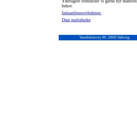
Yderligere fremstiller vi gerne nyt materiel
behov.
Indsamlingsvejledning.
Dine muligheder
Vandtårnsvej 90, 2860 Søborg,