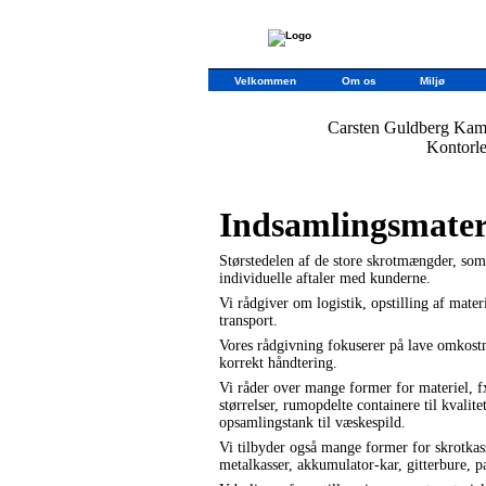
Velkommen
Om os
Miljø
Carsten Guldberg Kam
Kontorl
Indsamlingsmater
Størstedelen af de store skrotmængder, som 
individuelle aftaler med kunderne.
Vi rådgiver om logistik, opstilling af mater
transport.
Vores rådgivning fokuserer på lave omkostn
korrekt håndtering.
Vi råder over mange former for materiel, f
størrelser, rumopdelte containere til kvalit
opsamlingstank til væskespild.
Vi tilbyder også mange former for skrotkass
metalkasser, akkumulator-kar, gitterbure, 