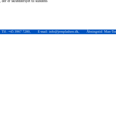
, der er skræddersyet til kundens
Tlf.: +45 3967 7280,
E-mail: info@jernpladsen.dk,
Åbningstid: Man-Tors