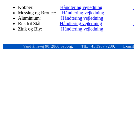
Kobber:
Håndtering vejledning
Messing og Bronce:
Håndtering vejledning
Aluminium:
Håndtering vejledning
Rustfrit Stål:
Håndtering vejledning
Zink og Bly:
Håndtering vejledning
Vandtårnsvej 90, 2860 Søborg,
Tlf.: +45 3967 7280,
E-mail