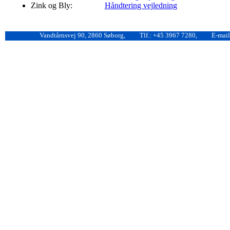
Zink og Bly:
Håndtering vejledning
Vandtårnsvej 90, 2860 Søborg,
Tlf.: +45 3967 7280,
E-mail