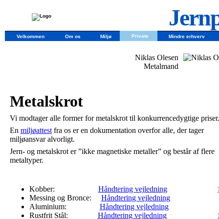
Jernp
Private
Velkommen
Om os
Miljø
Mindre erhverv
Niklas Olesen
Metalmand
Metalskrot
Vi modtager alle former for metalskrot til konkurrencedygtige priser
En
miljøattest
fra os er en dokumentation overfor alle, der tager
miljøansvar alvorligt.
Jern- og metalskrot er ”ikke magnetiske metaller” og består af flere
metaltyper.
Kobber:
Håndtering vejledning
Messing og Bronce:
Håndtering vejledning
Aluminium:
Håndtering vejledning
Rustfrit Stål:
Håndtering vejledning